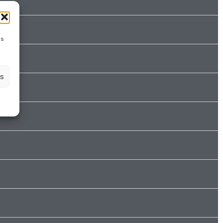
es
es